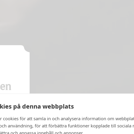
ten
e eine
kies på denna webbplats
für
ruppen
r cookies för att samla in och analysera information om webbpla
m See
ch användning, för att förbättra funktioner kopplade till sociala
bättra och anpassa innehåll och annonser.
mland,