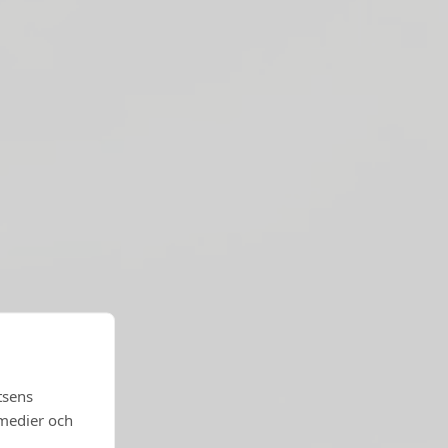
tsens
 medier och