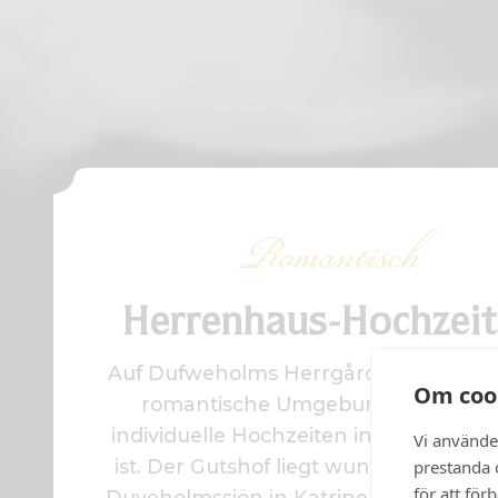
Romantisch
Herrenhaus-Hochzei
Auf Dufweholms Herrgård erwartet Si
Om coo
romantische Umgebung, die ideal 
individuelle Hochzeiten in kleinen G
Vi använde
ist. Der Gutshof liegt wunderschön a
prestanda o
för att för
Duveholmssjön in Katrineholm in Sör