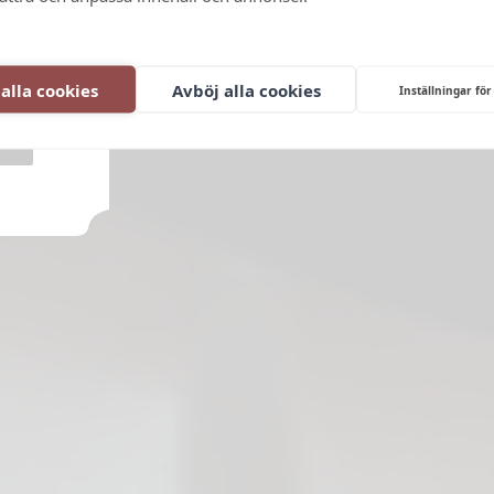
ng,
fernt.
 alla cookies
Avböj alla cookies
Inställningar för
N