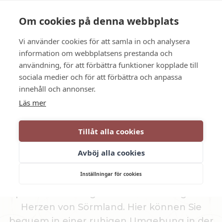
Sprache
Kontakt
Die Öffnungszeiten
Om cookies på denna webbplats
Vi använder cookies för att samla in och analysera
BUCHEN SIE
information om webbplatsens prestanda och
användning, för att förbättra funktioner kopplade till
sociala medier och för att förbättra och anpassa
Angenehm und länger leben
innehåll och annonser.
Läs mer
LANGFRISTIGE
Tillåt alla cookies
UNTERBRINGUNG
Avböj alla cookies
Inställningar för cookies
Dufweholms Bed & Breakfast ist eine
preiswerte und gemütliche Herberge im
Herzen von Sörmland. Hier können Sie
bequem in einer ruhigen Umgebung in der