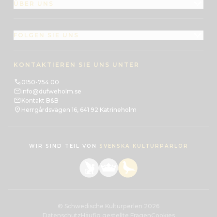
ÜBER UNS
FOLGEN SIE UNS
KONTAKTIEREN SIE UNS UNTER
0150-754 00
info@dufweholm.se
Kontakt B&B
Herrgårdsvägen 16, 641 92 Katrineholm
WIR SIND TEIL VON
SVENSKA KULTURPÄRLOR
© Schwedische Kulturperlen 2026
Datenschutz
Häufig gestellte Fragen
Cookies