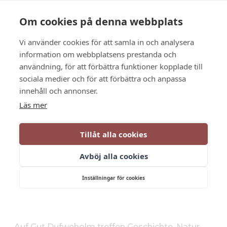
Sprache
Kontakt
Die Öffnungszeiten
Om cookies på denna webbplats
Vi använder cookies för att samla in och analysera
BUCHEN SIE
information om webbplatsens prestanda och
användning, för att förbättra funktioner kopplade till
Sehen und tun
sociala medier och för att förbättra och anpassa
innehåll och annonser.
Läs mer
GESCHICHTE, NATUR
Tillåt alla cookies
UND HARMONIE
Avböj alla cookies
Willkommen bei Herrgården
Inställningar för cookies
Auf Gut Dufweholm treffen Geschichte, Natur