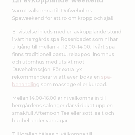
En avkopplande weekend
Varmt välkomna till Dufweholms
Spaweekend för att ro om kropp och själ!
Er vistelse inleds med en avkopplande stund
i vårt herrgårds spa Rosenbadet som ni har
tillgång till mellan kl. 12.00–14.00. I vårt spa
finns traditionell bastu, relaxpool inomhus
och utomhus med utsikt mot
Duveholmssjön. För extra lyx
rekommenderar vi att även boka en
spa-
behandlin
g som massage eller kurbad.
Mellan 14.00-16.00 är ni välkomna in till
herrgårdens salonger där vi dukat upp en
smakfull Afternoon Tea eller sött, salt och
bubbel under vardagar.
Till kvällen hälsas ni välkomna till