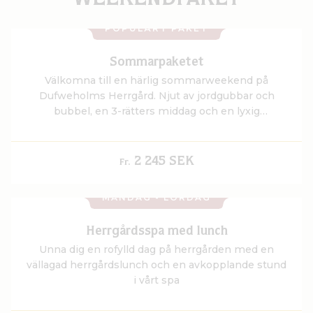
WEEKENDPAKET
POPULÄRT PAKET
Sommarpaketet
Välkomna till en härlig sommarweekend på
Dufweholms Herrgård. Njut av jordgubbar och
bubbel, en 3-rätters middag och en lyxig
frukostbuffé.
2 245 SEK
Fr.
MÅNDAG - LÖRDAG
Herrgårdsspa med lunch
Unna dig en rofylld dag på herrgården med en
vällagad herrgårdslunch och en avkopplande stund
i vårt spa