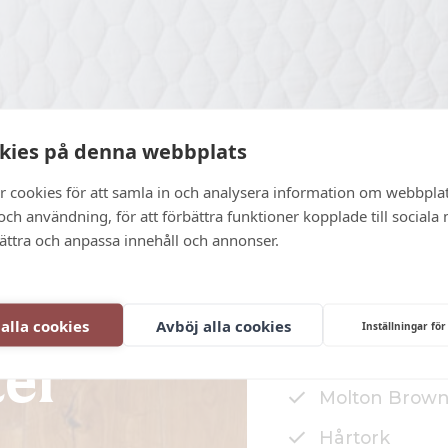
kies på denna webbplats
r cookies för att samla in och analysera information om webbpla
ch användning, för att förbättra funktioner kopplade till sociala
bättra och anpassa innehåll och annonser.
32 m²
Badkar och d
 alla cookies
Avböj alla cookies
Inställningar för
Bastu
ter
Molton Brown
Hårtork