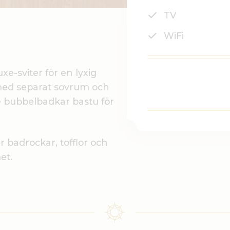
TV
WiFi
e-sviter för en lyxig
med separat sovrum och
 bubbelbadkar bastu för
 badrockar, tofflor och
et.