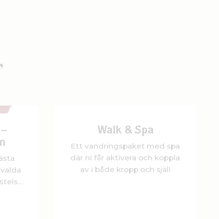
T
N
 –
Walk & Spa
m
Ett vandringspaket med spa
där ni får aktivera och koppla
ästa
av i både kropp och själ!
tvalda
stelse
gård
rt spa
ing och