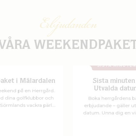
Erbjudanden
VÅRA WEEKENDPAKE
SISTA MINUTE
aket i Mälardalen
Sista minuten
Utvalda datu
ekend på en Herrgård.
d dina golfklubbor och
Boka herrgårdens b
i Sörmlands vackra pärla
erbjudande – gäller u
Katrineholm.
datum. Unna dig en vi
på Dufweholms Herr
med kvällsentré till vå
Rosenbadet, övernattn