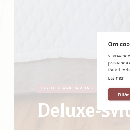
Om coo
Vi använde
prestanda o
för att för
Läs mer
LYX OCH AVKOPPLING
Tillåt
Deluxe-svi