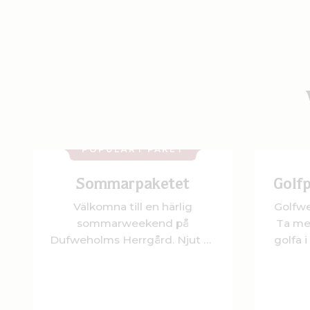
POPULÄRT PAKET
Sommarpaketet
Golfp
Välkomna till en härlig
Golfwe
sommarweekend på
Ta me
Dufweholms Herrgård. Njut av
golfa 
jordgubbar och bubbel, en 3-
rätters middag och en lyxig
frukostbuffé.