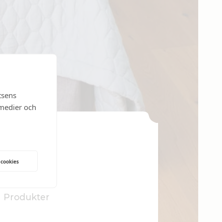
tsens
 medier och
usch
 cookies
 Produkter