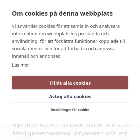
Language
Kontakt
Öppettider
Om cookies på denna webbplats
Vi använder cookies för att samla in och analysera
BOKA
information om webbplatsens prestanda och
användning, för att förbättra funktioner kopplade till
sociala medier och för att förbättra och anpassa
Bo bekvämt, längre
innehåll och annonser.
Läs mer
LÅNGTIDS­BOENDE
Tillåt alla cookies
Avböj alla cookies
Dufweholms Bed & Breakfast är ett prisvärt
och hemtrevligt vandrarhem i hjärtat av
Inställningar för cookies
Sörmland. Här bor du bekvämt i en rofylld
miljö med närhet till både natur och stad.
Med gemensamma utrymmen och ett