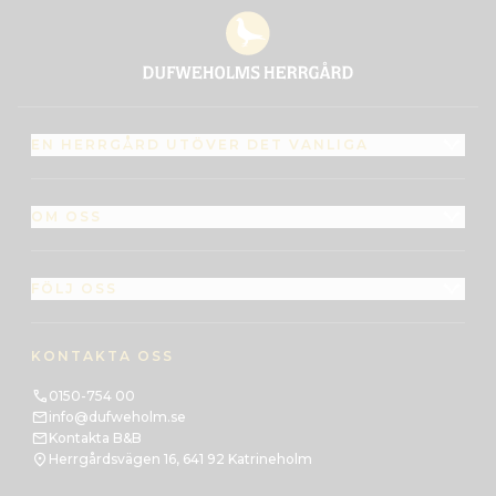
EN HERRGÅRD UTÖVER DET VANLIGA
OM OSS
FÖLJ OSS
KONTAKTA OSS
0150-754 00
info@dufweholm.se
Kontakta B&B
Herrgårdsvägen 16, 641 92 Katrineholm