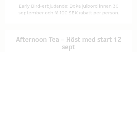
Early Bird-erbjudande: Boka julbord innan 30
september och få 100 SEK rabatt per person.
Afternoon Tea – Höst med start 12
sept
12 SEPTEMBER - 21 NOVEMBER 2026
· KL.
14:00
När hösten sveper in bjuder vi in till en av våra
mest omtyckta traditioner – afternoon tea på
Dufweholms Herrgård.
Unik champagneprovning
7 NOVEMBER 2026