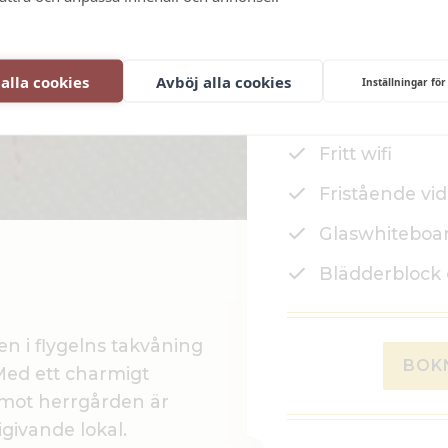
FAK
59 kvm
 alla cookies
Avböj alla cookies
Inställningar för
Projektor med
Fritt wifi
Fristående vi
Glaswhiteboa
Blädderblock 
en i flygelns takvåning
BOK
 Med ett charmigt
t mot herrgården är
givande lokal.