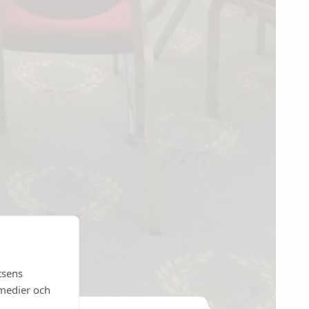
tsens
 medier och