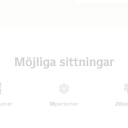
Möjliga sittningar
soner
18
personer
20
pe