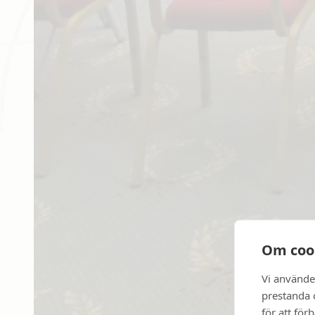
Om coo
Vi använde
prestanda o
för att för