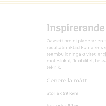
Inspirerande
Oavsett om ni planerar en st
resultatinriktad konferens e
teambuildningaktivitet, erbj
möteslokal, flexibilitet, b
teknik.
Generella mått
Storlek
59 kvm
Kortsidor
6,1
m