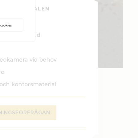
TA OM LOKALEN
 cookies
 duk samt ljud
deokamera vid behov
rd
och kontorsmaterial
NINGSFÖRFRÅGAN