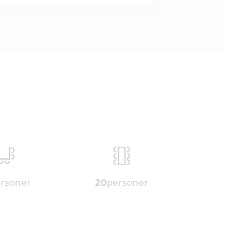
rsoner
20
personer